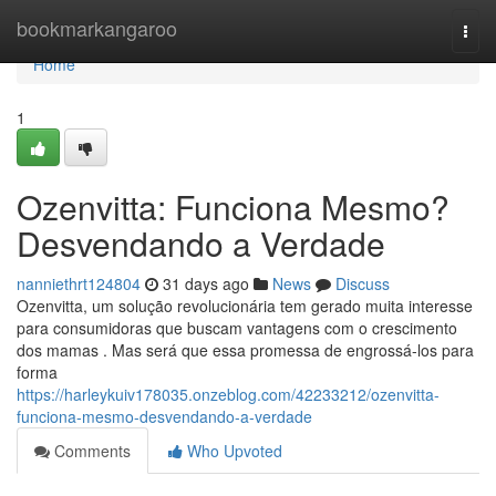
Home
bookmarkangaroo
Togg
navi
Home
1
Ozenvitta: Funciona Mesmo?
Desvendando a Verdade
nanniethrt124804
31 days ago
News
Discuss
Ozenvitta, um solução revolucionária tem gerado muita interesse
para consumidoras que buscam vantagens com o crescimento
dos mamas . Mas será que essa promessa de engrossá-los para
forma
https://harleykuiv178035.onzeblog.com/42233212/ozenvitta-
funciona-mesmo-desvendando-a-verdade
Comments
Who Upvoted