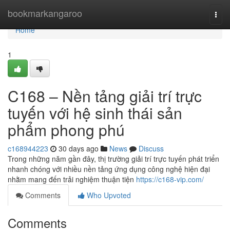
Home
bookmarkangaroo
Togg
navi
Home
1
C168 – Nền tảng giải trí trực
tuyến với hệ sinh thái sản
phẩm phong phú
c168944223
30 days ago
News
Discuss
Trong những năm gần đây, thị trường giải trí trực tuyến phát triển
nhanh chóng với nhiều nền tảng ứng dụng công nghệ hiện đại
nhằm mang đến trải nghiệm thuận tiện
https://c168-vip.com/
Comments
Who Upvoted
Comments