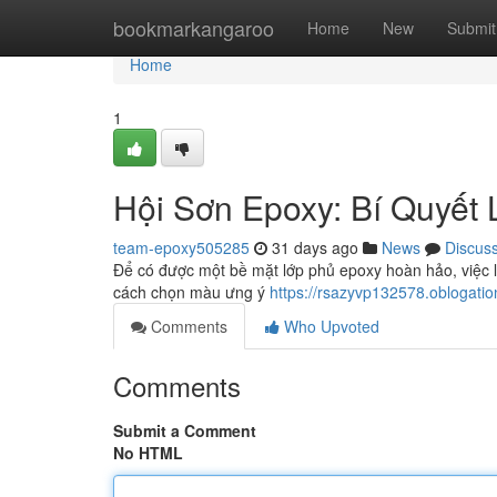
Home
bookmarkangaroo
Home
New
Submit
Home
1
Hội Sơn Epoxy: Bí Quyết
team-epoxy505285
31 days ago
News
Discus
Để có được một bề mặt lớp phủ epoxy hoàn hảo, việc l
cách chọn màu ưng ý
https://rsazyvp132578.oblogati
Comments
Who Upvoted
Comments
Submit a Comment
No HTML