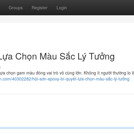
Groups
Register
Login
 Lựa Chọn Màu Sắc Lý Tưởng
s
ựa chọn gam màu đóng vai trò vô cùng lớn. Không ít người thường lo l
on.com/40302282/hội-sơn-epoxy-bí-quyết-lựa-chọn-màu-sắc-lý-tưởng