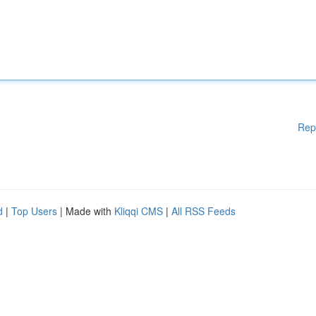
Rep
d
|
Top Users
| Made with
Kliqqi CMS
|
All RSS Feeds