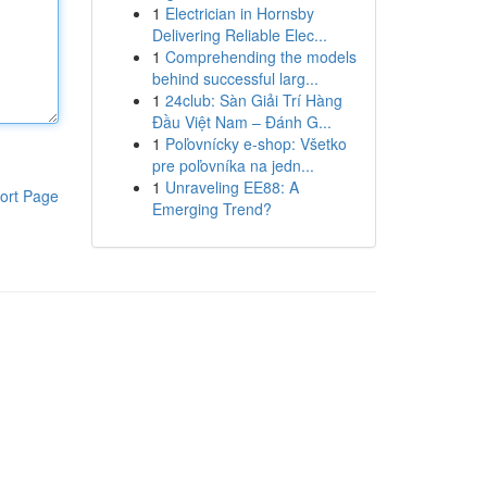
1
Electrician in Hornsby
Delivering Reliable Elec...
1
Comprehending the models
behind successful larg...
1
24club: Sàn Giải Trí Hàng
Đầu Việt Nam – Đánh G...
1
Poľovnícky e-shop: Všetko
pre poľovníka na jedn...
1
Unraveling EE88: A
ort Page
Emerging Trend?