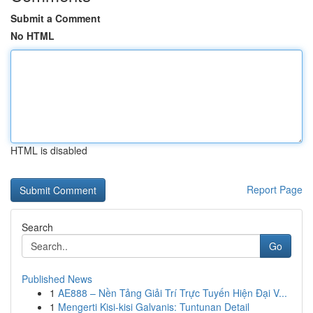
Submit a Comment
No HTML
HTML is disabled
Report Page
Search
Go
Published News
1
AE888 – Nền Tảng Giải Trí Trực Tuyến Hiện Đại V...
1
Mengerti Kisi-kisi Galvanis: Tuntunan Detail