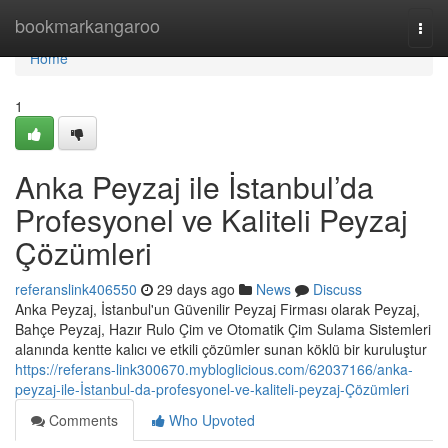
Home
bookmarkangaroo
Togg
navi
Home
1
Anka Peyzaj ile İstanbul’da
Profesyonel ve Kaliteli Peyzaj
Çözümleri
referanslink406550
29 days ago
News
Discuss
Anka Peyzaj, İstanbul'un Güvenilir Peyzaj Firması olarak Peyzaj,
Bahçe Peyzaj, Hazır Rulo Çim ve Otomatik Çim Sulama Sistemleri
alanında kentte kalıcı ve etkili çözümler sunan köklü bir kuruluştur
https://referans-link300670.mybloglicious.com/62037166/anka-
peyzaj-ile-İstanbul-da-profesyonel-ve-kaliteli-peyzaj-Çözümleri
Comments
Who Upvoted