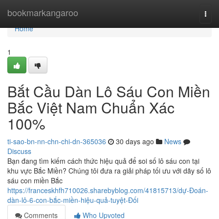
Home
bookmarkangaroo
Togg
navi
Home
1
Bắt Cầu Dàn Lô Sáu Con Miền
Bắc Việt Nam Chuẩn Xác
100%
ti-sao-bn-nn-chn-chi-dn-365036
30 days ago
News
Discuss
Bạn đang tìm kiếm cách thức hiệu quả để soi số lô sáu con tại
khu vực Bắc Miền? Chúng tôi đưa ra giải pháp tối ưu với dãy số lô
sáu con miền Bắc
https://franceskhfh710026.sharebyblog.com/41815713/dự-Đoán-
dàn-lô-6-con-bắc-miền-hiệu-quả-tuyệt-Đối
Comments
Who Upvoted