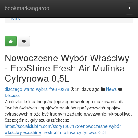
Home
bookmarkangaroo
Togg
navi
Home
1
Nowoczesne Wybór Właściwy
- EcoShine Fresh Air Mufinka
Cytrynowa 0,5L
dlaczego-warto-wybra-fre670278
31 days ago
News
Discuss
Znalezienie idealnego/najlepszego/świetnego opakowania dla
Twoich świeżych napojów/produktów spożywczych/napojów
cytrusowych może być trudnym zadaniem/wyzwaniem/kłopotliwe.
Szczególnie, gdy szukasz/chcesz
https://socialclubfm.com/story12071729/nowoczesne-wybór-
właściwy-ecoshine-fresh-air-mufinka-cytrynowa-0-5l