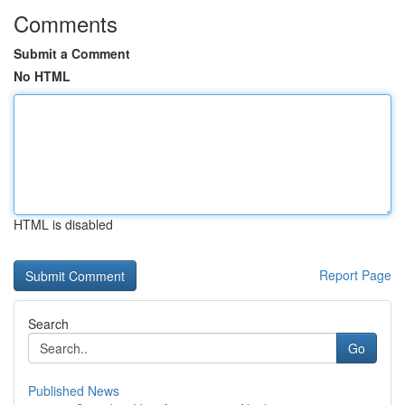
Comments
Submit a Comment
No HTML
HTML is disabled
Report Page
Search
Go
Published News