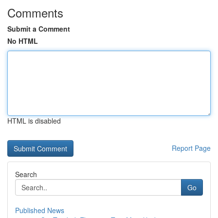
Comments
Submit a Comment
No HTML
HTML is disabled
Report Page
Search
Go
Published News