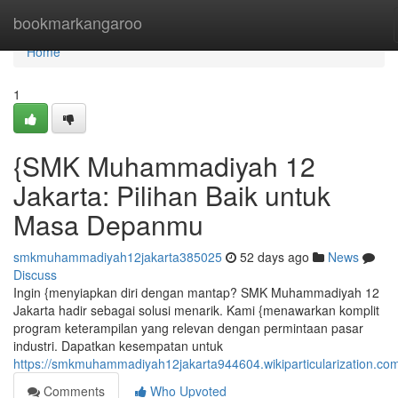
Home
bookmarkangaroo
Home
1
{SMK Muhammadiyah 12
Jakarta: Pilihan Baik untuk
Masa Depanmu
smkmuhammadiyah12jakarta385025
52 days ago
News
Discuss
Ingin {menyiapkan diri dengan mantap? SMK Muhammadiyah 12
Jakarta hadir sebagai solusi menarik. Kami {menawarkan komplit
program keterampilan yang relevan dengan permintaan pasar
industri. Dapatkan kesempatan untuk
https://smkmuhammadiyah12jakarta944604.wikiparticularization.co
Comments
Who Upvoted