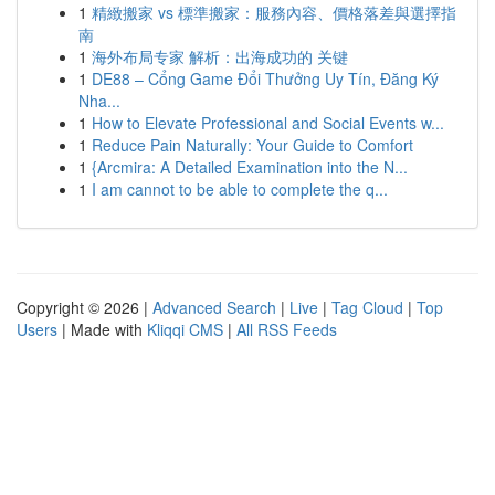
1
精緻搬家 vs 標準搬家：服務內容、價格落差與選擇指
南
1
海外布局专家 解析：出海成功的 关键
1
DE88 – Cổng Game Đổi Thưởng Uy Tín, Đăng Ký
Nha...
1
How to Elevate Professional and Social Events w...
1
Reduce Pain Naturally: Your Guide to Comfort
1
{Arcmira: A Detailed Examination into the N...
1
I am cannot to be able to complete the q...
Copyright © 2026 |
Advanced Search
|
Live
|
Tag Cloud
|
Top
Users
| Made with
Kliqqi CMS
|
All RSS Feeds