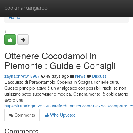
Home
bookmarkangaroo
Home
1
Ottenere Cocodamol in
Piemonte : Guida e Consigli
zaynabnret318987
49 days ago
News
Discuss
L'acquisto di Paracetamolo-Codeina in Spagna richiede cura.
Questo principio attivo è un analgesico con possibili rischi se non
utilizzato sotto supervisione medica. Generalmente, è obbligatorio
avere una
https://kianalqgm659746.wikifordummies.com/9637581/comprare_
Comments
Who Upvoted
Comments