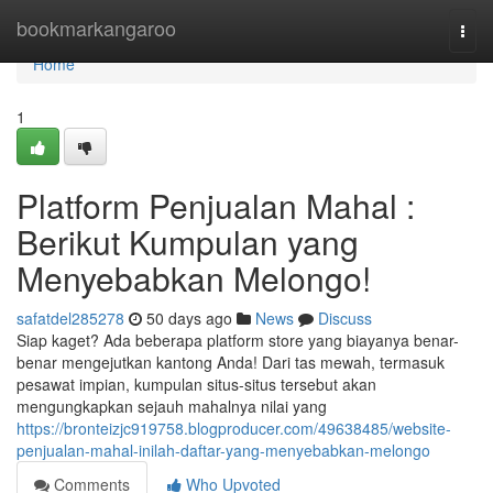
Home
bookmarkangaroo
Togg
navi
Home
1
Platform Penjualan Mahal :
Berikut Kumpulan yang
Menyebabkan Melongo!
safatdel285278
50 days ago
News
Discuss
Siap kaget? Ada beberapa platform store yang biayanya benar-
benar mengejutkan kantong Anda! Dari tas mewah, termasuk
pesawat impian, kumpulan situs-situs tersebut akan
mengungkapkan sejauh mahalnya nilai yang
https://bronteizjc919758.blogproducer.com/49638485/website-
penjualan-mahal-inilah-daftar-yang-menyebabkan-melongo
Comments
Who Upvoted