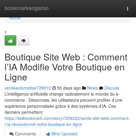
Home
bookmarkangaroo
Togg
navi
Home
1
Boutique Site Web : Comment
l’IA Modifie Votre Boutique en
Ligne
venteautomatise729910
50 days ago
News
Discuss
L’intelligence artificielle change radicalement le monde du e-
commerce . Désormais, les utilisateurs peuvent profiter d’une
expérience personnalisée grâce à des systèmes d'IA. Ces
derniers permettent
https://ledbookmark.com/story7259222/vente-site-web-comment-
l-ia-révolutionne-votre-boutique-en-ligne
Comments
Who Upvoted