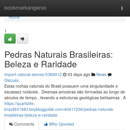
Home
bookmarkangaroo
Togg
navi
Home
1
Pedras Naturais Brasileiras:
Beleza e Raridade
import-natural-stones-fr369012
53 days ago
News
Discuss
Estas rochas naturais do Brasil possuem uma singularidade e
escassez notáveis . Diversas amostras são formadas ao longo de
séculos de tempo , levando a estruturas geológicas belíssimas . A
https://quartizite-
brazil937483.boyblogguide.com/40417236/pedras-naturais-
brasileiras-beleza-e-raridade
Comments
Who Upvoted