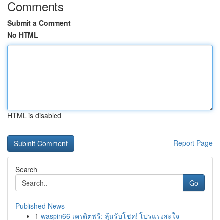
Comments
Submit a Comment
No HTML
HTML is disabled
Report Page
Search
Go
Published News
1
waspin66 เครดิตฟรี: ลุ้นรับโชค! โปรแรงสะใจ