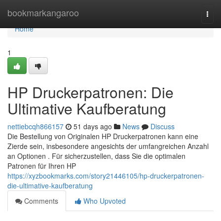
Home
bookmarkangaroo
Togg
navi
Home
1
HP Druckerpatronen: Die
Ultimative Kaufberatung
nettiebcqh866157
51 days ago
News
Discuss
Die Bestellung von Originalen HP Druckerpatronen kann eine
Zierde sein, insbesondere angesichts der umfangreichen Anzahl
an Optionen . Für sicherzustellen, dass Sie die optimalen
Patronen für Ihren HP
https://xyzbookmarks.com/story21446105/hp-druckerpatronen-
die-ultimative-kaufberatung
Comments
Who Upvoted