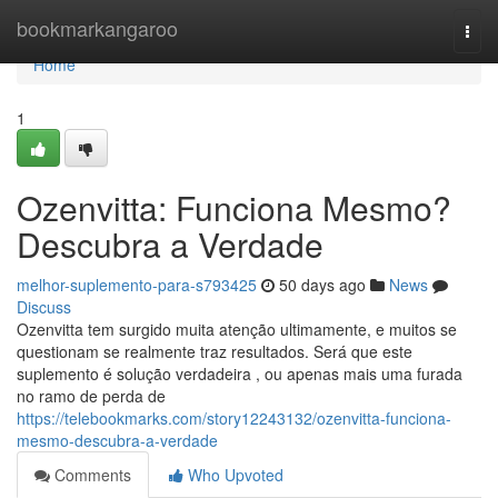
Home
bookmarkangaroo
Togg
navi
Home
1
Ozenvitta: Funciona Mesmo?
Descubra a Verdade
melhor-suplemento-para-s793425
50 days ago
News
Discuss
Ozenvitta tem surgido muita atenção ultimamente, e muitos se
questionam se realmente traz resultados. Será que este
suplemento é solução verdadeira , ou apenas mais uma furada
no ramo de perda de
https://telebookmarks.com/story12243132/ozenvitta-funciona-
mesmo-descubra-a-verdade
Comments
Who Upvoted