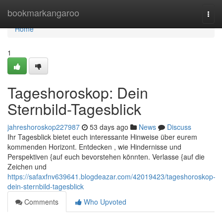
Home
bookmarkangaroo
Togg
navi
Home
1
Tageshoroskop: Dein
Sternbild-Tagesblick
jahreshoroskop227987
53 days ago
News
Discuss
Ihr Tagesblick bietet euch interessante Hinweise über eurem
kommenden Horizont. Entdecken , wie Hindernisse und
Perspektiven {auf euch bevorstehen könnten. Verlasse {auf die
Zeichen und
https://safaxfnv639641.blogdeazar.com/42019423/tageshoroskop-
dein-sternbild-tagesblick
Comments
Who Upvoted