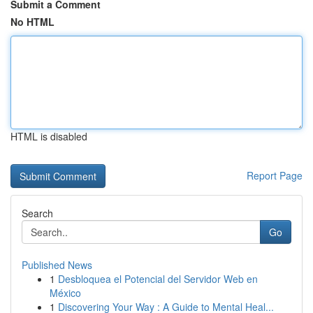
Submit a Comment
No HTML
HTML is disabled
Report Page
Search
Go
Published News
1
Desbloquea el Potencial del Servidor Web en
México
1
Discovering Your Way : A Guide to Mental Heal...