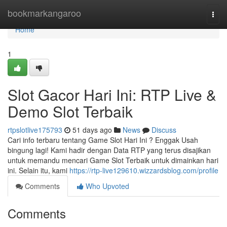
Home
bookmarkangaroo
Togg
navi
Home
1
Slot Gacor Hari Ini: RTP Live &
Demo Slot Terbaik
rtpslotlive175793
51 days ago
News
Discuss
Cari info terbaru tentang Game Slot Hari Ini ? Enggak Usah
bingung lagi! Kami hadir dengan Data RTP yang terus disajikan
untuk memandu mencari Game Slot Terbaik untuk dimainkan hari
ini. Selain itu, kami
https://rtp-live129610.wizzardsblog.com/profile
Comments
Who Upvoted
Comments