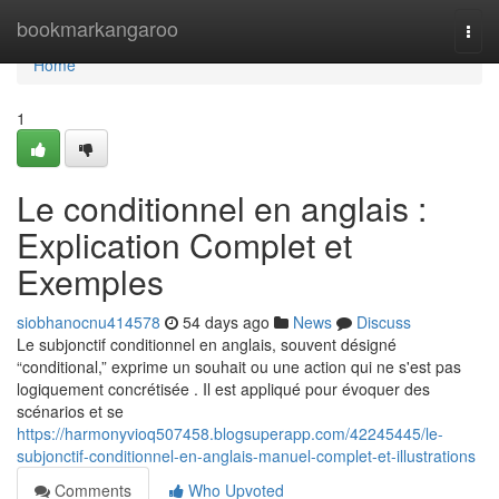
Home
bookmarkangaroo
Togg
navi
Home
1
Le conditionnel en anglais :
Explication Complet et
Exemples
siobhanocnu414578
54 days ago
News
Discuss
Le subjonctif conditionnel en anglais, souvent désigné
“conditional,” exprime un souhait ou une action qui ne s'est pas
logiquement concrétisée . Il est appliqué pour évoquer des
scénarios et se
https://harmonyvioq507458.blogsuperapp.com/42245445/le-
subjonctif-conditionnel-en-anglais-manuel-complet-et-illustrations
Comments
Who Upvoted