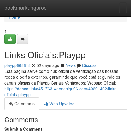
Home
bookmarkangaroo
Togg
navi
Home
1
Links Oficiais:Playpp
playpp668818
52 days ago
News
Discuss
Esta página serve como hub oficial de verificação das nossas
redes e perfis externos, garantindo que você está seguindo os
canais oficiais da Playpp Canais Verificados: Website Oficial:
https://deaconlhke451763.webdesign96.com/40291462/links-
oficiais-playpp
Comments
Who Upvoted
Comments
Submit a Comment