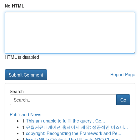
No HTML
HTML is disabled
Report Page
Search
Go
Published News
1
This am unable to fulfill the query . Ge...
1
유월커뮤니케이션 홈페이지 제작: 성공적인 비즈니...
1
copyright: Recognizing the Framework and Pe...
1
Exotic Whip Original: The Ultimate N2O Charge...