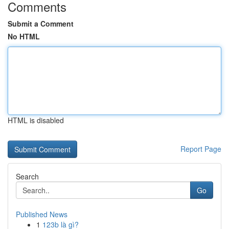
Comments
Submit a Comment
No HTML
HTML is disabled
Report Page
Search
Go
Published News
1
123b là gì?