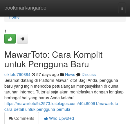
Home
bookmarkangaroo
Togg
navi
Home
1
MawarToto: Cara Komplit
untuk Pengguna Baru
olxtoto790684
57 days ago
News
Discuss
Selamat datang di Platform MawarToto! Bagi Anda, pengguna
baru yang ingin mencoba petualangan mengasyikkan di dunia
taruhan internet. Tutorial saja akan menjelaskan dengan lengkap
berbagai hal yang harus Anda ketahui
https://mawartoto942573.losblogos.com/40460091/mawartoto-
cara-detail-untuk-pengguna-pemula
Comments
Who Upvoted