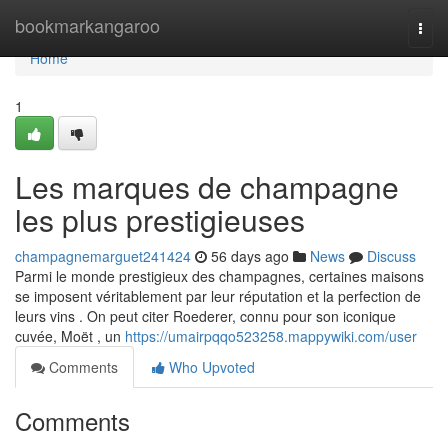
Home
bookmarkangaroo
Togg
navi
Home
1
Les marques de champagne
les plus prestigieuses
champagnemarguet241424
56 days ago
News
Discuss
Parmi le monde prestigieux des champagnes, certaines maisons
se imposent véritablement par leur réputation et la perfection de
leurs vins . On peut citer Roederer, connu pour son iconique
cuvée, Moët , un
https://umairpqqo523258.mappywiki.com/user
Comments
Who Upvoted
Comments