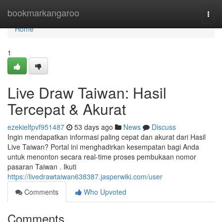
Home
bookmarkangaroo
Togg
navi
Home
1
Live Draw Taiwan: Hasil
Tercepat & Akurat
ezekielfpvf951487
53 days ago
News
Discuss
Ingin mendapatkan informasi paling cepat dan akurat dari Hasil
Live Taiwan? Portal ini menghadirkan kesempatan bagi Anda
untuk menonton secara real-time proses pembukaan nomor
pasaran Taiwan . Ikuti
https://livedrawtaiwan638387.jasperwiki.com/user
Comments
Who Upvoted
Comments