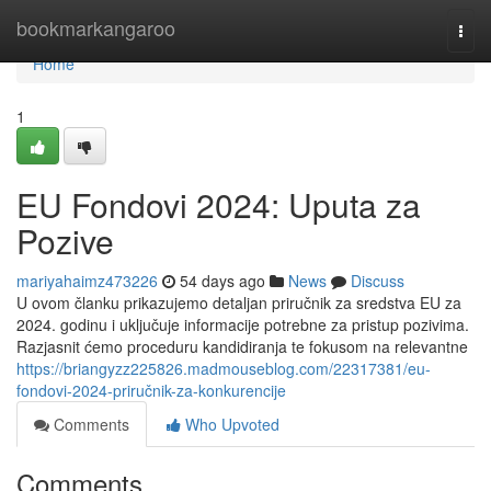
Home
bookmarkangaroo
Togg
navi
Home
1
EU Fondovi 2024: Uputa za
Pozive
mariyahaimz473226
54 days ago
News
Discuss
U ovom članku prikazujemo detaljan priručnik za sredstva EU za
2024. godinu i uključuje informacije potrebne za pristup pozivima.
Razjasnit ćemo proceduru kandidiranja te fokusom na relevantne
https://briangyzz225826.madmouseblog.com/22317381/eu-
fondovi-2024-priručnik-za-konkurencije
Comments
Who Upvoted
Comments