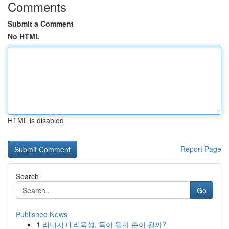
Comments
Submit a Comment
No HTML
HTML is disabled
Report Page
Search
Go
Published News
1
리니지 대리육성, 득이 될까 손이 될까?