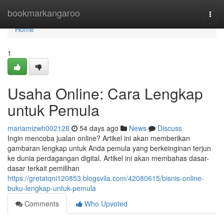
Home
bookmarkangaroo
Togg
navi
Home
1
Usaha Online: Cara Lengkap
untuk Pemula
mariamizwh002128
54 days ago
News
Discuss
Ingin mencoba jualan online? Artikel ini akan memberikan
gambaran lengkap untuk Anda pemula yang berkeinginan terjun
ke dunia perdagangan digital. Artikel ini akan membahas dasar-
dasar terkait pemilihan
https://gretatqni120853.blogsvila.com/42080615/bisnis-online-
buku-lengkap-untuk-pemula
Comments
Who Upvoted