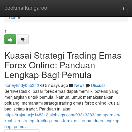
Home
bookmarkangaroo
Togg
navi
Home
1
Kuasai Strategi Trading Emas
Forex Online: Panduan
Lengkap Bagi Pemula
honeyhndy055342
57 days ago
News
Discuss
Berinvestasi di pasar forex emas dapat/memiliki potensi yang
menjanjikan untuk pemula. Namun, untuk memaksimalkan
peluang, memahami strategi trading emas forex online krusial
bagi setiap trader. Panduan ini akan
https://rajannxje148312.aioblogs.com/93313383/memperoleh-
keahlian-strategi-trading-emas-forex-online-panduan-lengkap-
bagi-pemula