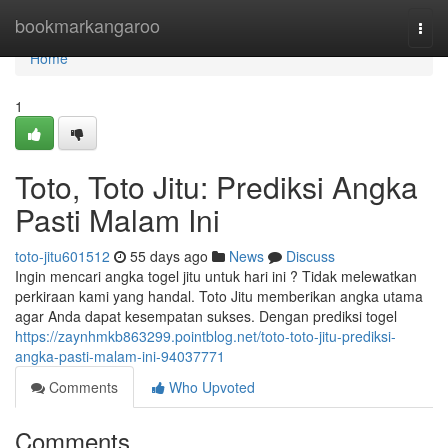
Home
bookmarkangaroo
Togg
navi
Home
1
Toto, Toto Jitu: Prediksi Angka
Pasti Malam Ini
toto-jitu601512
55 days ago
News
Discuss
Ingin mencari angka togel jitu untuk hari ini ? Tidak melewatkan
perkiraan kami yang handal. Toto Jitu memberikan angka utama
agar Anda dapat kesempatan sukses. Dengan prediksi togel
https://zaynhmkb863299.pointblog.net/toto-toto-jitu-prediksi-
angka-pasti-malam-ini-94037771
Comments
Who Upvoted
Comments