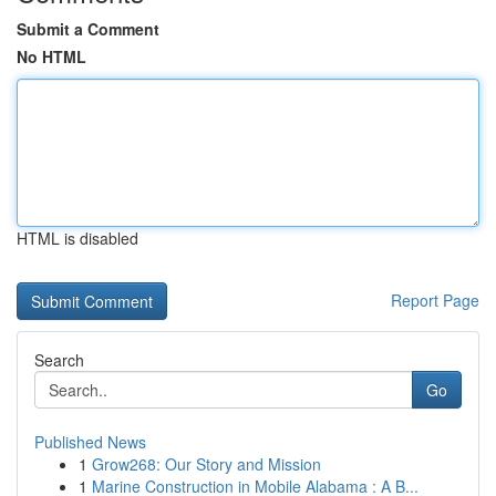
Submit a Comment
No HTML
HTML is disabled
Report Page
Search
Go
Published News
1
Grow268: Our Story and Mission
1
Marine Construction in Mobile Alabama : A B...