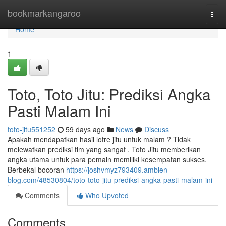
Home
bookmarkangaroo
Togg
navi
Home
1
Toto, Toto Jitu: Prediksi Angka
Pasti Malam Ini
toto-jitu551252
59 days ago
News
Discuss
Apakah mendapatkan hasil lotre jitu untuk malam ? Tidak
melewatkan prediksi tim yang sangat . Toto Jitu memberikan
angka utama untuk para pemain memiliki kesempatan sukses.
Berbekal bocoran
https://joshvmyz793409.ambien-
blog.com/48530804/toto-toto-jitu-prediksi-angka-pasti-malam-ini
Comments
Who Upvoted
Comments