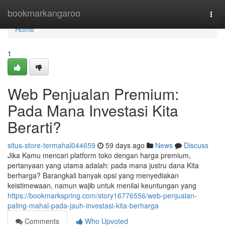
Home
bookmarkangaroo
Togg
navi
Home
1
Web Penjualan Premium:
Pada Mana Investasi Kita
Berarti?
situs-store-termahal044659
59 days ago
News
Discuss
Jika Kamu mencari platform toko dengan harga premium,
pertanyaan yang utama adalah: pada mana justru dana Kita
berharga? Barangkali banyak opsi yang menyediakan
keistimewaan, namun wajib untuk menilai keuntungan yang
https://bookmarkspring.com/story16776556/web-penjualan-
paling-mahal-pada-jauh-investasi-kita-berharga
Comments
Who Upvoted