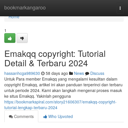
Home
bookmarkangaroo
Togg
navi
Home
1
Emakqq copyright: Tutorial
Detail & Terbaru 2024
hassanhcga989630
58 days ago
News
Discuss
Untuk Para member Emakqq yang mengalami kesulitan dalam
copyright Emakqq, artikel ini akan panduan terperinci dan terbaru
untuk periode 2024. Kami akan langkah mengenai proses masuk
ke situs Emakqq. Yakinlah pengguna
https://bookmarkspiral.com/story21606307/emakqq-copyright-
tutorial-lengkap-terbaru-2024
Comments
Who Upvoted