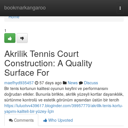
Home
bookmarkangaroo
Togg
navi
Home
1
Akrilik Tennis Court
Construction: A Quality
Surface For
maefhyd935457
57 days ago
News
Discuss
Bir tenis kortunun kalitesi oyunun keyfini ve performansını
doğrudan etkiler. Bununla birlikte, akrilik yüzeyli kortlar dayanıklılık,
sürtünme kontrolü ve estetik görünüm açısından üstün bir tercih
https://luluotvv439617.bloginder.com/39957770/akrilik-tenis-kortu-
yapımı-kaliteli-bir-yüzey-İçin
Comments
Who Upvoted