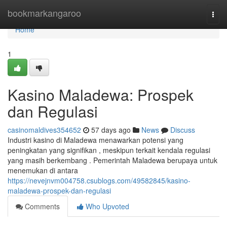
Home
bookmarkangaroo
Togg
navi
Home
1
Kasino Maladewa: Prospek
dan Regulasi
casinomaldives354652
57 days ago
News
Discuss
Industri kasino di Maladewa menawarkan potensi yang
peningkatan yang signifikan , meskipun terkait kendala regulasi
yang masih berkembang . Pemerintah Maladewa berupaya untuk
menemukan di antara
https://nevejnvm004758.csublogs.com/49582845/kasino-
maladewa-prospek-dan-regulasi
Comments
Who Upvoted