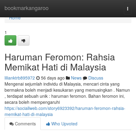
Home
bookmarkangaroo
Togg
navi
Home
1
Haruman Feromon: Rahsia
Memikat Hati di Malaysia
lilianktrb895972
56 days ago
News
Discuss
Mengenai sejumlah individu di Malaysia, mencari cinta yang
bermakna boleh menjadi kesukaran yang memusingkan . Namun
, terdapat sebuah unik : haruman feromon. Bahan feromon ini,
secara boleh mempengaruhi
https://sociallweb.com/story6923392/haruman-feromon-rahsia-
memikat-hati-di-malaysia
Comments
Who Upvoted