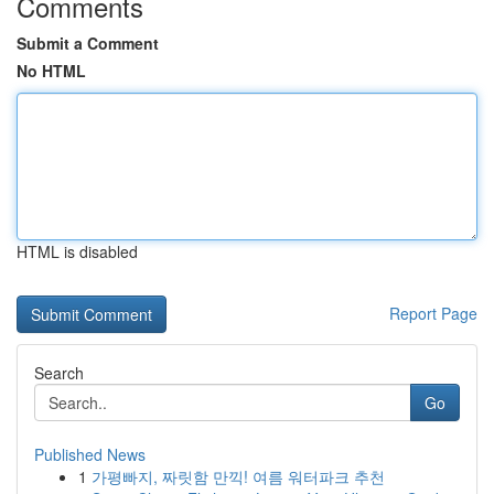
Comments
Submit a Comment
No HTML
HTML is disabled
Report Page
Search
Go
Published News
1
가평빠지, 짜릿함 만끽! 여름 워터파크 추천