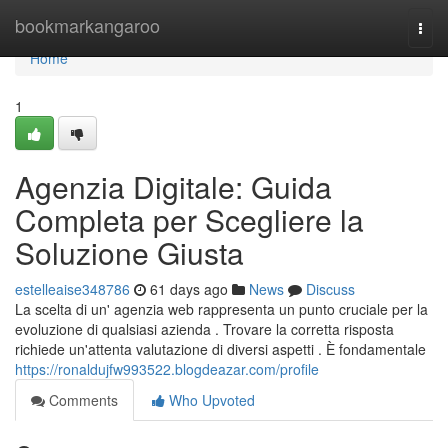
Home
bookmarkangaroo
Togg
navi
Home
1
Agenzia Digitale: Guida
Completa per Scegliere la
Soluzione Giusta
estelleaise348786
61 days ago
News
Discuss
La scelta di un' agenzia web rappresenta un punto cruciale per la
evoluzione di qualsiasi azienda . Trovare la corretta risposta
richiede un'attenta valutazione di diversi aspetti . È fondamentale
https://ronaldujfw993522.blogdeazar.com/profile
Comments
Who Upvoted