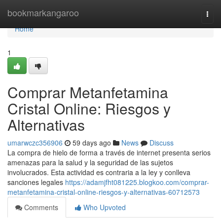
Home
bookmarkangaroo
Togg
navi
Home
1
Comprar Metanfetamina
Cristal Online: Riesgos y
Alternativas
umarwczc356906
59 days ago
News
Discuss
La compra de hielo de forma a través de internet presenta serios
amenazas para la salud y la seguridad de las sujetos
involucrados. Esta actividad es contraria a la ley y conlleva
sanciones legales
https://adamjfht081225.blogkoo.com/comprar-
metanfetamina-cristal-online-riesgos-y-alternativas-60712573
Comments
Who Upvoted