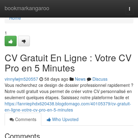
Home
bookmarkangaroo
Togg
navi
Home
1
CV Gratuit En Ligne : Votre CV
Pro en 5 Minutes
vinnylwjm520557
58 days ago
News
Discuss
Vous recherchez ce design de dossier professionnel rapidement ?
Notre outil gratuit vous permet de créer votre CV personnalisé en
seulement quelques étapes. Saisissez notre plateforme facile et
https://fanniephdx620438.blogdomago.com/40105379/cv-gratuit-
en-ligne-votre-cv-pro-en-5-minutes
Comments
Who Upvoted
Comments