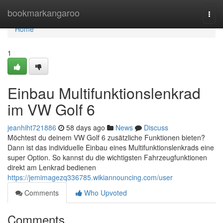
Home
bookmarkangaroo
Togg
navi
Home
1
Einbau Multifunktionslenkrad
im VW Golf 6
jeanhiht721886
58 days ago
News
Discuss
Möchtest du deinem VW Golf 6 zusätzliche Funktionen bieten?
Dann ist das individuelle Einbau eines Multifunktionslenkrads eine
super Option. So kannst du die wichtigsten Fahrzeugfunktionen
direkt am Lenkrad bedienen
https://jemimagezq336785.wikiannouncing.com/user
Comments
Who Upvoted
Comments