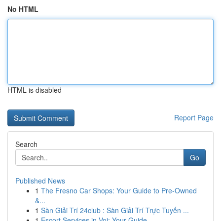
No HTML
HTML is disabled
Report Page
Search
Go
Published News
1
The Fresno Car Shops: Your Guide to Pre-Owned
&...
1
Sàn Giải Trí 24club : Sàn Giải Trí Trực Tuyến ...
1
Escort Services in Voi: Your Guide