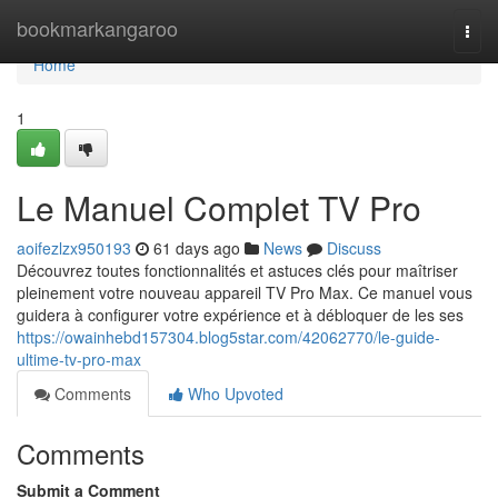
Home
bookmarkangaroo
Togg
navi
Home
1
Le Manuel Complet TV Pro
aoifezlzx950193
61 days ago
News
Discuss
Découvrez toutes fonctionnalités et astuces clés pour maîtriser
pleinement votre nouveau appareil TV Pro Max. Ce manuel vous
guidera à configurer votre expérience et à débloquer de les ses
https://owainhebd157304.blog5star.com/42062770/le-guide-
ultime-tv-pro-max
Comments
Who Upvoted
Comments
Submit a Comment