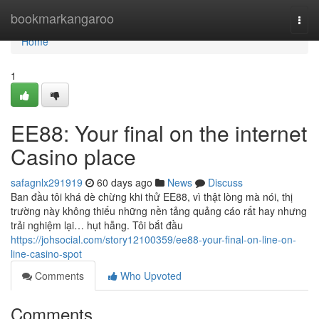
Home
bookmarkangaroo
Togg
navi
Home
1
EE88: Your final on the internet
Casino place
safagnlx291919
60 days ago
News
Discuss
Ban đầu tôi khá dè chừng khi thử EE88, vì thật lòng mà nói, thị
trường này không thiếu những nền tảng quảng cáo rất hay nhưng
trải nghiệm lại… hụt hẫng. Tôi bắt đầu
https://johsocial.com/story12100359/ee88-your-final-on-line-on-
line-casino-spot
Comments
Who Upvoted
Comments