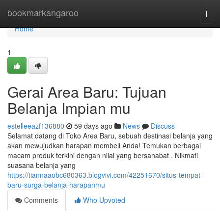
Home
bookmarkangaroo
Togg
navi
Home
1
Gerai Area Baru: Tujuan
Belanja Impian mu
estelleeazf136880
59 days ago
News
Discuss
Selamat datang di Toko Area Baru, sebuah destinasi belanja yang
akan mewujudkan harapan membeli Anda! Temukan berbagai
macam produk terkini dengan nilai yang bersahabat . Nikmati
suasana belanja yang
https://tiannaaobc680363.blogvivi.com/42251670/situs-tempat-
baru-surga-belanja-harapanmu
Comments
Who Upvoted