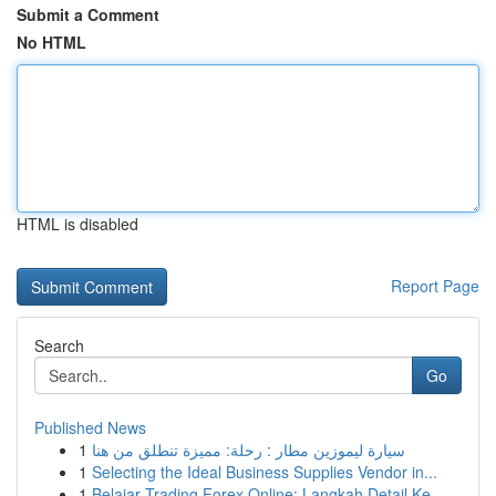
Submit a Comment
No HTML
HTML is disabled
Report Page
Search
Go
Published News
1
سيارة ليموزين مطار : رحلة: مميزة تنطلق من هنا
1
Selecting the Ideal Business Supplies Vendor in...
1
Belajar Trading Forex Online: Langkah Detail Ke...