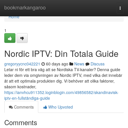
Home
bookmarkangaroo
Togg
navi
Home
1
Nordic IPTV: Din Totala Guide
gregoryycnc042221
60 days ago
News
Discuss
Letar ni för ett bra väg att se Nordiska TV-kanaler? Denna guide
leder dem via omgivningen av Nordic IPTV, med vilka det innebär
åt att ett optimala produkten dig. Vi behöver att olika faktorer,
såsom kostnader,
https://ianvhcu911352.loginblogin.com/49856582/skandinavisk-
iptv-en-fullständiga-guide
Comments
Who Upvoted
Comments