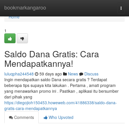
Home
bookmarkangaroo
Togg
navi
Home
1
Saldo Dana Gratis: Cara
Mendapatkannya!
luluqpha244548
59 days ago
News
Discuss
Ingin mendapatkan saldo Dana secara gratis ? Terdapat
beberapa tips supaya kita lakukan . Pertama , amati program
yang menawarkan promo ini . Pastikan , aplikasi itu bersumber
dari pihak yang
https://diegojioh150453.howeweb.com/41886338/saldo-dana-
gratis-cara-mendapatkannya
Comments
Who Upvoted