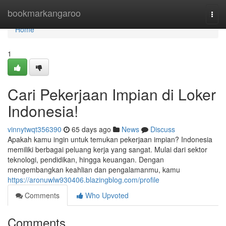
Home
bookmarkangaroo
Togg
navi
Home
1
Cari Pekerjaan Impian di Loker
Indonesia!
vinnytwqt356390
65 days ago
News
Discuss
Apakah kamu ingin untuk temukan pekerjaan impian? Indonesia
memiliki berbagai peluang kerja yang sangat. Mulai dari sektor
teknologi, pendidikan, hingga keuangan. Dengan
mengembangkan keahlian dan pengalamanmu, kamu
https://aronuwlw930406.blazingblog.com/profile
Comments
Who Upvoted
Comments