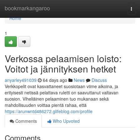
Home
bookmarkangaroo
Togg
navi
Home
1
Verkossa pelaamisen loisto:
Voitot ja jännityksen hetket
anyarley491039
64 days ago
News
Discuss
Verkkopelit ovat kasvattaneet suosiotaan viime aikoina, ja
erityisesti netissä pelattava ruletti on saavuttanut valtavan
suosion. Viheliäinen pelaaminen tuo mukanaan sekä
mahdollisuuden voittaa pientä rahaa, että
https://arunwntd486272.glifeblog.com/profile
Comments
Who Upvoted
Comments