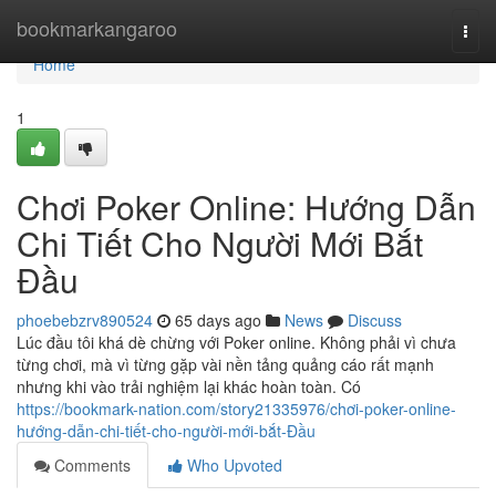
Home
bookmarkangaroo
Togg
navi
Home
1
Chơi Poker Online: Hướng Dẫn
Chi Tiết Cho Người Mới Bắt
Đầu
phoebebzrv890524
65 days ago
News
Discuss
Lúc đầu tôi khá dè chừng với Poker online. Không phải vì chưa
từng chơi, mà vì từng gặp vài nền tảng quảng cáo rất mạnh
nhưng khi vào trải nghiệm lại khác hoàn toàn. Có
https://bookmark-nation.com/story21335976/chơi-poker-online-
hướng-dẫn-chi-tiết-cho-người-mới-bắt-Đầu
Comments
Who Upvoted