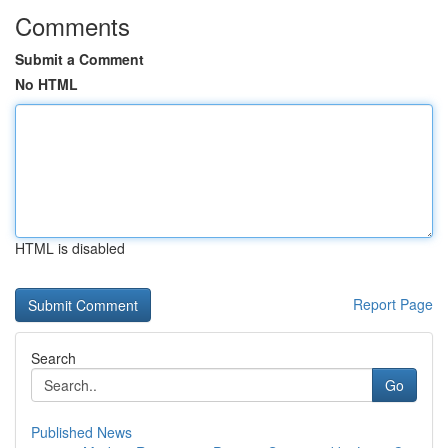
Comments
Submit a Comment
No HTML
HTML is disabled
Report Page
Search
Go
Published News