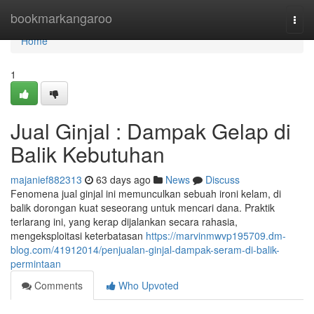
Home
bookmarkangaroo
Togg
navi
Home
1
Jual Ginjal : Dampak Gelap di
Balik Kebutuhan
majanief882313
63 days ago
News
Discuss
Fenomena jual ginjal ini memunculkan sebuah ironi kelam, di
balik dorongan kuat seseorang untuk mencari dana. Praktik
terlarang ini, yang kerap dijalankan secara rahasia,
mengeksploitasi keterbatasan
https://marvinmwvp195709.dm-
blog.com/41912014/penjualan-ginjal-dampak-seram-di-balik-
permintaan
Comments
Who Upvoted