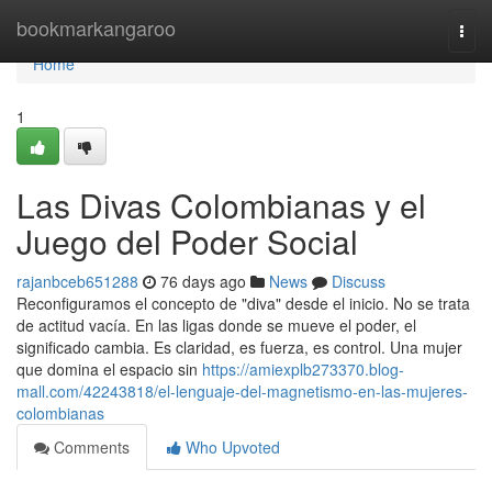
Home
bookmarkangaroo
Togg
navi
Home
1
Las Divas Colombianas y el
Juego del Poder Social
rajanbceb651288
76 days ago
News
Discuss
Reconfiguramos el concepto de "diva" desde el inicio. No se trata
de actitud vacía. En las ligas donde se mueve el poder, el
significado cambia. Es claridad, es fuerza, es control. Una mujer
que domina el espacio sin
https://amiexplb273370.blog-
mall.com/42243818/el-lenguaje-del-magnetismo-en-las-mujeres-
colombianas
Comments
Who Upvoted