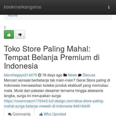
Home
bookmarkangaroo
Togg
navi
Home
1
Toko Store Paling Mahal:
Tempat Belanja Premium di
Indonesia
blancheppyx214275
78 days ago
News
Discuss
Mencari sensasi berbelanja tak main-main? Gerai Store paling di
Indonesia menawarkan koleksi produk eksklusif yang memukau
mata. Mulai dari pakaian desainer ternama hingga aksesoris
langka, surga ini merupakan surga
https://roxannxqcm776343.full-design.com/situs-store-paling-
mahal-surga-belanja-mewah-di-indonesia-84018435
Comments
Who Upvoted