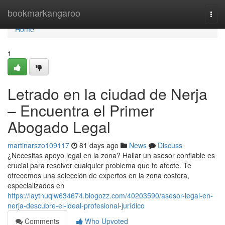
Home
bookmarkangaroo
Togg
navi
Home
1
Letrado en la ciudad de Nerja
– Encuentra el Primer
Abogado Legal
martinarszo109117
81 days ago
News
Discuss
¿Necesitas apoyo legal en la zona? Hallar un asesor confiable es
crucial para resolver cualquier problema que te afecte. Te
ofrecemos una selección de expertos en la zona costera,
especializados en
https://laytnuqlw634674.blogozz.com/40203590/asesor-legal-en-
nerja-descubre-el-ideal-profesional-jurídico
Comments
Who Upvoted